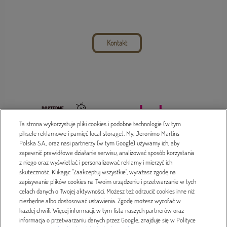
Kontakt
Ta strona wykorzystuje pliki cookies i podobne technologie (w tym
piksele reklamowe i pamięć local storage). My, Jeronimo Martins
Polska S.A., oraz nasi partnerzy (w tym Google) używamy ich, aby
zapewnić prawidłowe działanie serwisu, analizować sposób korzystania
z niego oraz wyświetlać i personalizować reklamy i mierzyć ich
Dada 2016-2023 © Treść serwisu prawnie chroniona
skuteczność. Klikając "Zaakceptuj wszystkie", wyrażasz zgodę na
zapisywanie plików cookies na Twoim urządzeniu i przetwarzanie w tych
Polityka prywatności
celach danych o Twojej aktywności. Możesz też odrzucić cookies inne niż
niezbędne albo dostosować ustawienia. Zgodę możesz wycofać w
każdej chwili. Więcej informacji, w tym lista naszych partnerów oraz
Projekt i wykonanie
informacja o przetwarzaniu danych przez Google, znajduje się w Polityce