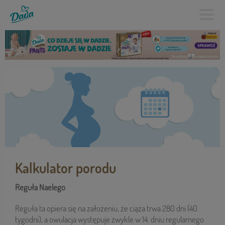
Kalkulator porodu
Reguła Naelego
Reguła ta opiera się na założeniu, że ciąża trwa 280 dni (40
tygodni), a owulacja występuje zwykle w 14. dniu regularnego