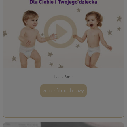
Dada Pants
zobacz film reklamowy