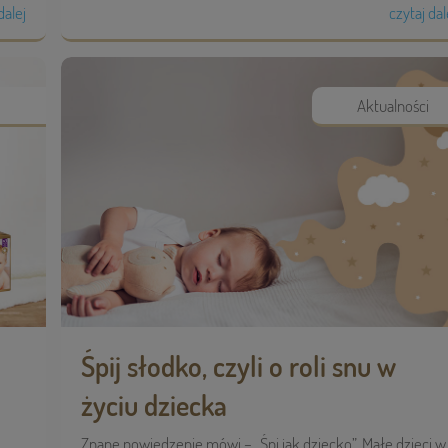
dalej
czytaj dal
Aktualności
Śpij słodko, czyli o roli snu w
życiu dziecka
Znane powiedzenie mówi – „Śpi jak dziecko”. Małe dzieci w