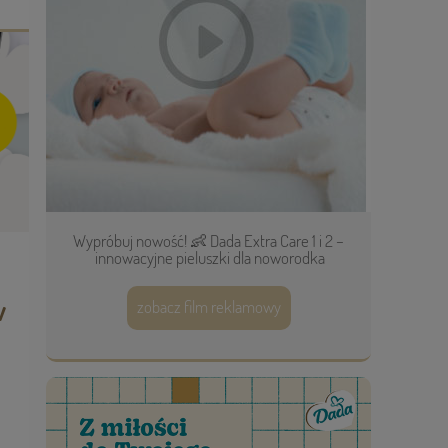
Wypróbuj nowość! 👶 Dada Extra Care 1 i 2 –
innowacyjne pieluszki dla noworodka
w
zobacz film reklamowy