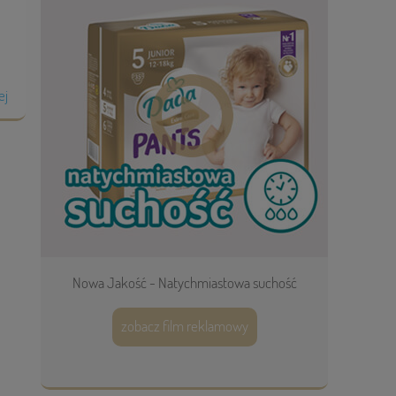
ej
Nowa Jakość - Natychmiastowa suchość
zobacz film reklamowy