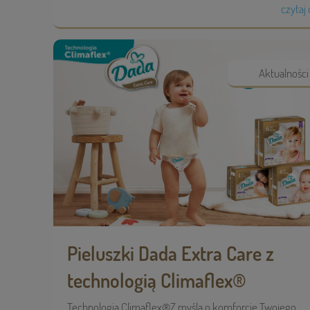
czytaj 
Aktualności
Pieluszki Dada Extra Care z
technologią Climaflex®
Technologia Climaflex®Z myślą o komforcie Twojego