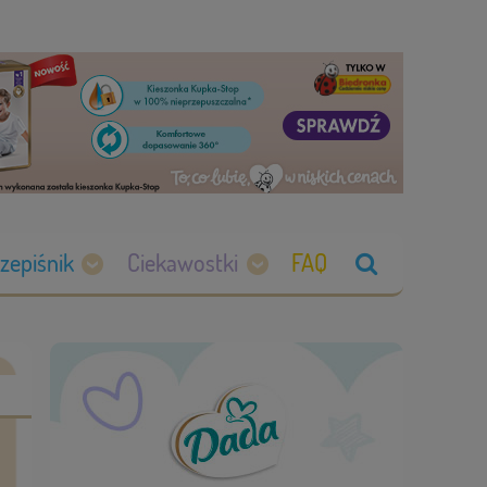
zepiśnik
Ciekawostki
FAQ