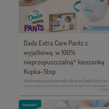
Dada Extra Care Pants z
wyjątkową, w 100%
nieprzepuszczalną* kieszonką
Kupka-Stop
Udoskonalone pieluchomajtki dla dzieci Dada Extra Care
zapewniają wzmocnioną ochronę przed przeciekaniem w 
czytaj 