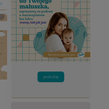
ej
posłuchaj