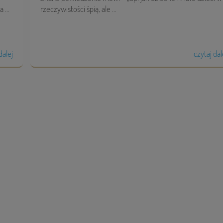
 ...
rzeczywistości śpią, ale ...
dalej
czytaj dal