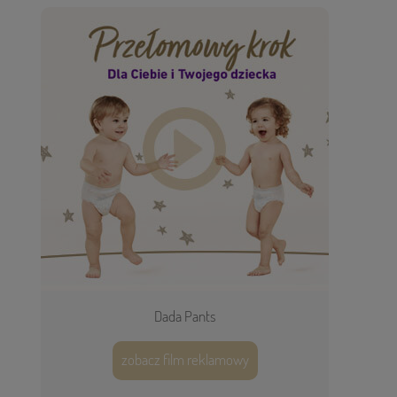
Dada Pants
zobacz film reklamowy