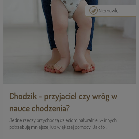
Niemowlę
Chodzik - przyjaciel czy wróg w
nauce chodzenia?
Jedne rze­czy przy­cho­dzą dzie­ciom natu­ral­nie, w innych
potrze­bują mniej­szej lub więk­szej pomocy. Jak to ...