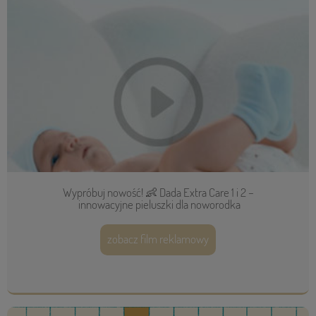
Wypróbuj nowość! 👶 Dada Extra Care 1 i 2 –
innowacyjne pieluszki dla noworodka
zobacz film reklamowy