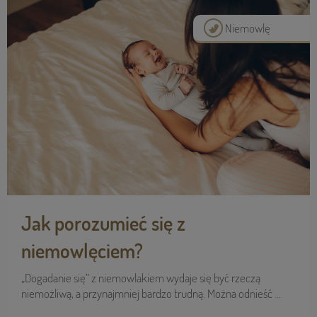
Niemowlę
Jak porozumieć się z
niemowlęciem?
„Dogadanie się” z niemowlakiem wydaje się być rzeczą
niemożliwą, a przynajmniej bardzo trudną. Można odnieść ...