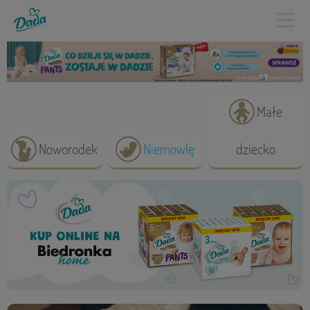
Małe
Noworodek
Niemowlę
dziecko