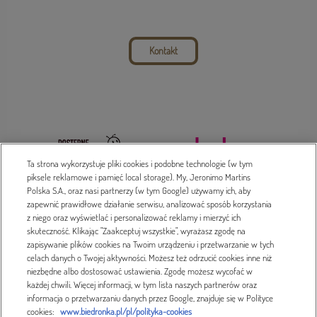
Kontakt
Ta strona wykorzystuje pliki cookies i podobne technologie (w tym
piksele reklamowe i pamięć local storage). My, Jeronimo Martins
Polska S.A., oraz nasi partnerzy (w tym Google) używamy ich, aby
zapewnić prawidłowe działanie serwisu, analizować sposób korzystania
z niego oraz wyświetlać i personalizować reklamy i mierzyć ich
Dada 2016-2023 © Treść serwisu prawnie chroniona
skuteczność. Klikając "Zaakceptuj wszystkie", wyrażasz zgodę na
zapisywanie plików cookies na Twoim urządzeniu i przetwarzanie w tych
Polityka prywatności
celach danych o Twojej aktywności. Możesz też odrzucić cookies inne niż
niezbędne albo dostosować ustawienia. Zgodę możesz wycofać w
Projekt i wykonanie
każdej chwili. Więcej informacji, w tym lista naszych partnerów oraz
informacja o przetwarzaniu danych przez Google, znajduje się w Polityce
cookies:
www.biedronka.pl/pl/polityka-cookies