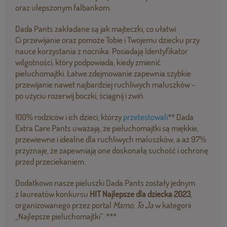
oraz ulepszonym falbankom.
Dada Pants zakładane są jak majteczki, co ułatwi
Ci przewijanie oraz pomoże Tobie i Twojemu dziecku przy
nauce korzystania z nocnika. Posiadają Identyfikator
wilgotności, który podpowiada, kiedy zmienić
pieluchomajtki. Łatwe zdejmowanie zapewnia szybkie
przewijanie nawet najbardziej ruchliwych maluszków –
po użyciu rozerwij boczki, ściągnij i zwiń.
100% rodziców i ich dzieci, którzy
przetestowali
** Dada
Extra Care Pants uważają, że pieluchomajtki są miękkie,
przewiewne i idealne dla ruchliwych maluszków, a aż 97%
przyznaje, że zapewniają one doskonałą suchość i ochronę
przed przeciekaniem.
Dodatkowo nasze pieluszki Dada Pants zostały jednym
z laureatów konkursu
HIT Najlepsze dla dziecka 2023
,
organizowanego przez portal
Mamo, To Ja
w kategorii
„Najlepsze pieluchomajtki”. ***