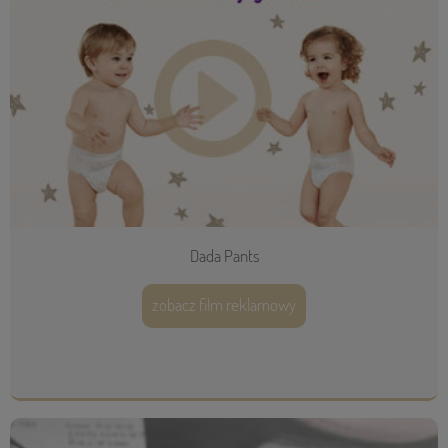
Dada Pants
zobacz film reklamowy