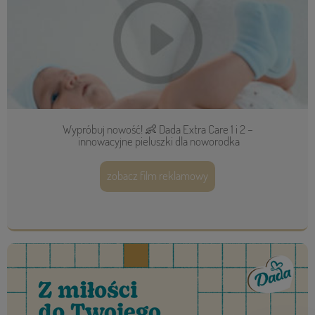
Wypróbuj nowość! 👶 Dada Extra Care 1 i 2 –
innowacyjne pieluszki dla noworodka
zobacz film reklamowy