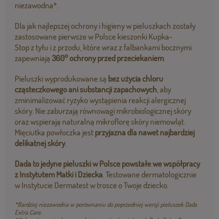
niezawodna*.
Dla jak najlepszej ochrony i higieny w pieluszkach zostały
zastosowane pierwsze w Polsce kieszonki Kupka-
Stop z tyłu i z przodu, które wraz z falbankami bocznymi
zapewniają
360° ochrony przed przeciekaniem
.
Pieluszki wyprodukowane są
bez użycia chloru
cząsteczkowego ani substancji zapachowych
, aby
zminimalizować ryzyko wystąpienia reakcji alergicznej
skóry. Nie zaburzają równowagi mikrobiologicznej skóry
oraz wspierają naturalną mikroflorę skóry niemowląt.
Mięciutka powłoczka jest
przyjazna dla nawet najbardziej
delikatnej skóry
.
Dada to jedyne pieluszki w Polsce powstałe we współpracy
z Instytutem Matki i Dziecka
. Testowane dermatologicznie
w Instytucie Dermatest w trosce o Twoje dziecko.
*Bardziej niezawodna w porównaniu do poprzedniej wersji pieluszek Dada
Extra Care.