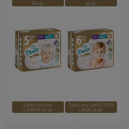
50 szt.
42 szt.
Dada Extra Care
Dada Extra Care 6 EXTRA
5 JUNIOR 36 szt.
LARGE 34 szt.