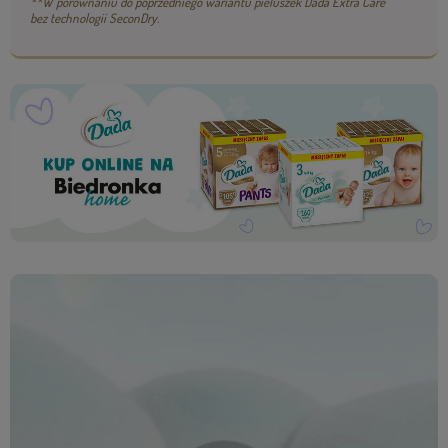
**W porównaniu do poprzedniego wariantu pieluszek Dada Extra Care
bez technologii SeconDry.