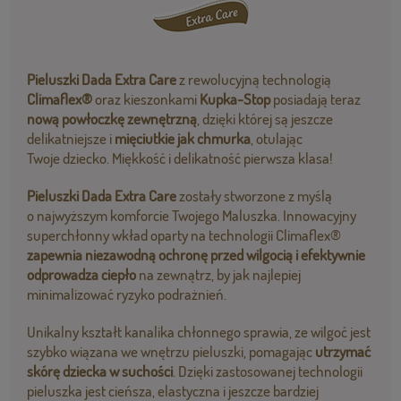
Pieluszki Dada Extra Care
z rewolucyjną technologią
Climaflex®
oraz kieszonkami
Kupka-Stop
posiadają teraz
nową powłoczkę zewnętrzną
, dzięki której są jeszcze
delikatniejsze i
mięciutkie jak chmurka
, otulając
Twoje dziecko. Miękkość i delikatność pierwsza klasa!
Pieluszki Dada Extra Care
zostały stworzone z myślą
o najwyższym komforcie Twojego Maluszka. Innowacyjny
superchłonny wkład oparty na technologii Climaflex®
zapewnia niezawodną ochronę przed wilgocią i efektywnie
odprowadza ciepło
na zewnątrz, by jak najlepiej
minimalizować ryzyko podrażnień.
Unikalny kształt kanalika chłonnego sprawia, ze wilgoć jest
szybko wiązana we wnętrzu pieluszki, pomagając
utrzymać
skórę dziecka w suchości
. Dzięki zastosowanej technologii
pieluszka jest cieńsza, elastyczna i jeszcze bardziej