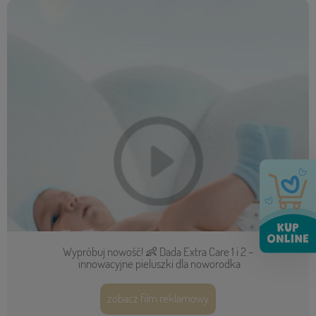
Wypróbuj nowość! 👶 Dada Extra Care 1 i 2 –
innowacyjne pieluszki dla noworodka
zobacz film reklamowy