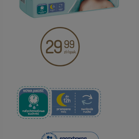
29
99
zł/opak.