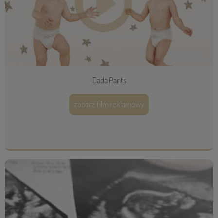
Dada Pants
zobacz film reklamowy