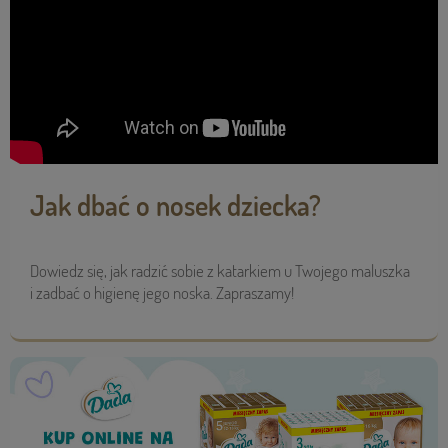
Jak dbać o nosek dziecka?
Dowiedz się, jak radzić sobie z katarkiem u Twojego maluszka
i zadbać o higienę jego noska. Zapraszamy!