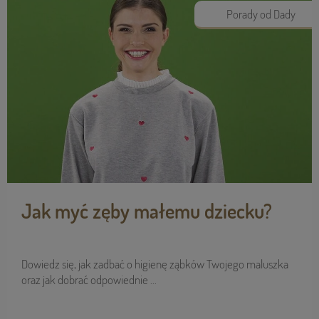
Porady od Dady
Jak myć zęby małemu dziecku?
Dowiedz się, jak zadbać o higienę ząbków Twojego maluszka
oraz jak dobrać odpowiednie ...