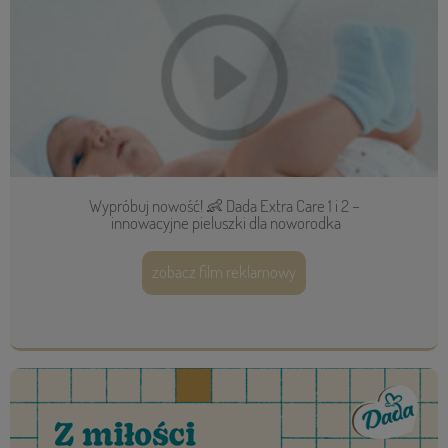
Wypróbuj nowość! 👶 Dada Extra Care 1 i 2 –
innowacyjne pieluszki dla noworodka
zobacz film reklamowy