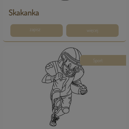
Skakanka
zapisz
więcej
Sport