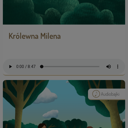
Królewna Milena
Audiobajki