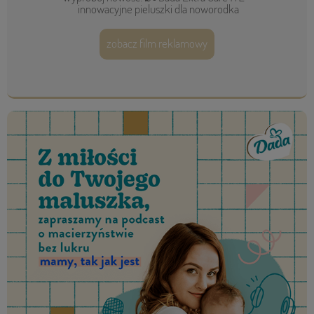
innowacyjne pieluszki dla noworodka
zobacz film reklamowy