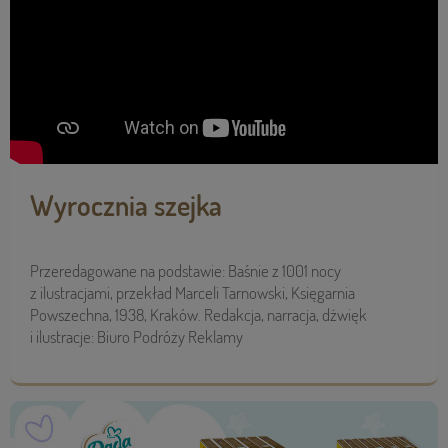
Wyrocznia szejka
Przeredagowane na podstawie: Baśnie z 1001 nocy
z ilustracjami, przekład Marceli Tarnowski, Księgarnia
Powszechna, 1938, Kraków. Redakcja, narracja, dźwięk
i ilustracje: Biuro Podróży Reklamy