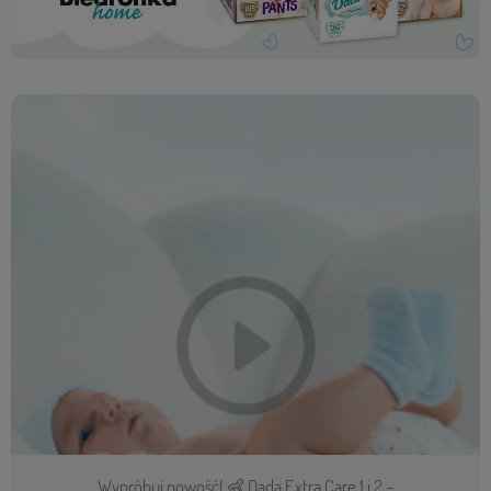
Wypróbuj nowość! 👶 Dada Extra Care 1 i 2 –