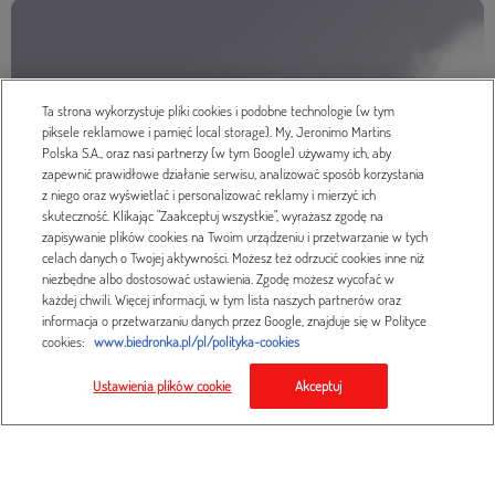
Ta strona wykorzystuje pliki cookies i podobne technologie (w tym
piksele reklamowe i pamięć local storage). My, Jeronimo Martins
Polska S.A., oraz nasi partnerzy (w tym Google) używamy ich, aby
zapewnić prawidłowe działanie serwisu, analizować sposób korzystania
z niego oraz wyświetlać i personalizować reklamy i mierzyć ich
skuteczność. Klikając "Zaakceptuj wszystkie", wyrażasz zgodę na
zapisywanie plików cookies na Twoim urządzeniu i przetwarzanie w tych
celach danych o Twojej aktywności. Możesz też odrzucić cookies inne niż
niezbędne albo dostosować ustawienia. Zgodę możesz wycofać w
każdej chwili. Więcej informacji, w tym lista naszych partnerów oraz
informacja o przetwarzaniu danych przez Google, znajduje się w Polityce
cookies:
www.biedronka.pl/pl/polityka-cookies
Ustawienia plików cookie
Akceptuj
Nowe pieluszki Dada Extra Soft
poznaj nasze pieluszki