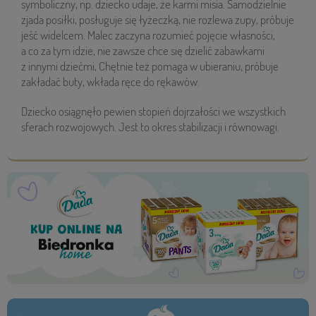
symboliczny, np. dziecko udaje, że karmi misia. Samodzielnie
zjada posiłki, posługuje się łyżeczką, nie rozlewa zupy, próbuje
jeść widelcem. Malec zaczyna rozumieć pojęcie własności,
a co za tym idzie, nie zawsze chce się dzielić zabawkami
z innymi dziećmi, Chętnie też pomaga w ubieraniu, próbuje
zakładać buty, wkłada ręce do rękawów.
Dziecko osiągnęło pewien stopień dojrzałości we wszystkich
sferach rozwojowych. Jest to okres stabilizacji i równowagi.