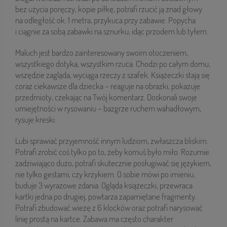
bez użycia poręczy, kopie piłkę, potrafi rzucić ją znad głowy
na odległość ok. 1 metra, przykuca przy zabawie. Popycha
i ciągnie za sobą zabawki na sznurku, idąc przodem lub tyłem.
Maluch jest bardzo zainteresowany swoim otoczeniem,
wszystkiego dotyka, wszystkim rzuca. Chodzi po całym domu,
wszędzie zagląda, wyciąga rzeczy z szafek. Książeczki stają się
coraz ciekawsze dla dziecka – reaguje na obrazki, pokazuje
przedmioty, czekając na Twój komentarz. Doskonali swoje
umiejętności w rysowaniu – bazgrze ruchem wahadłowym,
rysuje kreski.
Lubi sprawiać przyjemność innym ludziom, zwłaszcza bliskim.
Potrafi zrobić coś tylko po to, żeby komuś było miło. Rozumie
zadziwiająco dużo, potrafi skutecznie posługiwać się językiem,
nie tylko gestami, czy krzykiem. O sobie mówi po imieniu,
buduje 3 wyrazowe zdania. Ogląda książeczki, przewraca
kartki jedna po drugiej, powtarza zapamiętane fragmenty.
Potrafi zbudować wieżę z 6 klocków oraz potrafi narysować
linię prostą na kartce. Zabawa ma często charakter