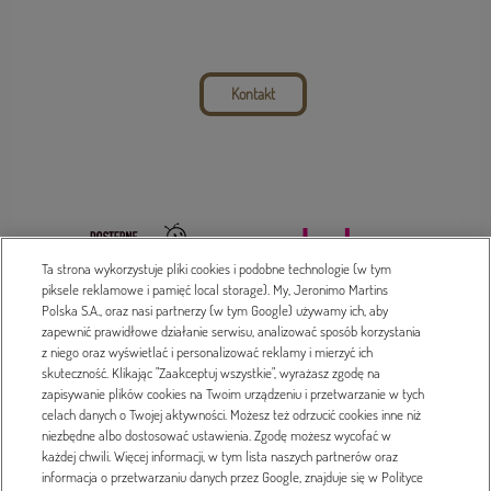
Kontakt
Ta strona wykorzystuje pliki cookies i podobne technologie (w tym
piksele reklamowe i pamięć local storage). My, Jeronimo Martins
Polska S.A., oraz nasi partnerzy (w tym Google) używamy ich, aby
zapewnić prawidłowe działanie serwisu, analizować sposób korzystania
z niego oraz wyświetlać i personalizować reklamy i mierzyć ich
Dada 2016-2023 © Treść serwisu prawnie chroniona
skuteczność. Klikając "Zaakceptuj wszystkie", wyrażasz zgodę na
zapisywanie plików cookies na Twoim urządzeniu i przetwarzanie w tych
Polityka prywatności
celach danych o Twojej aktywności. Możesz też odrzucić cookies inne niż
niezbędne albo dostosować ustawienia. Zgodę możesz wycofać w
Projekt i wykonanie
każdej chwili. Więcej informacji, w tym lista naszych partnerów oraz
informacja o przetwarzaniu danych przez Google, znajduje się w Polityce