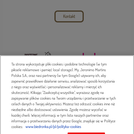
Kontakt
Ta strona wykorzystuje pliki cookies i podobne technologie (w tym
piksele reklamowe i pamięć local storage). My, Jeronimo Martins
Polska S.A., oraz nasi partnerzy (w tym Google) używamy ich, aby
zapewnić prawidłowe działanie serwisu, analizować sposób korzystania
z niego oraz wyświetlać i personalizować reklamy i mierzyć ich
Dada 2016-2023 © Treść serwisu prawnie chroniona
skuteczność. Klikając "Zaakceptuj wszystkie", wyrażasz zgodę na
zapisywanie plików cookies na Twoim urządzeniu i przetwarzanie w tych
Polityka prywatności
celach danych o Twojej aktywności. Możesz też odrzucić cookies inne niż
niezbędne albo dostosować ustawienia. Zgodę możesz wycofać w
każdej chwili. Więcej informacji, w tym lista naszych partnerów oraz
Projekt i wykonanie
informacja o przetwarzaniu danych przez Google, znajduje się w Polityce
cookies:
www.biedronka.pl/pl/polityka-cookies