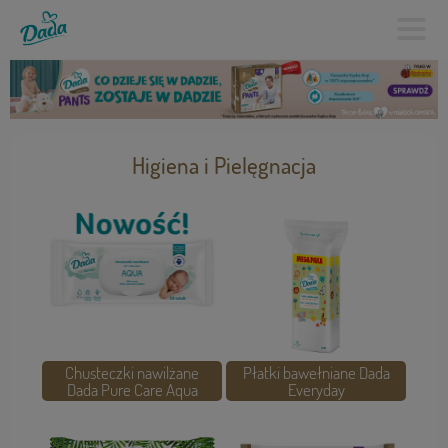
Higiena i Pielęgnacja
Chusteczki nawilżane
Płatki bawełniane Dada
Dada Pure Care Aqua
Everyday