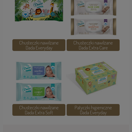
Chusteczki nawilżane
Chusteczki nawilżane
Dada Everyday
Dada Extra Care
Chusteczki nawilżane
Patyczki higieniczne
Dada Extra Soft
Dada Everyday