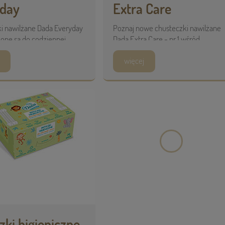
yday
Extra Care
i nawilżane Dada Everyday
Poznaj nowe chusteczki nawilżane
one są do codziennej
Dada Extra Care - nr 1 wśród
 skóry dzieci i niemowląt, ...
chusteczek nawilżanych*. ...
więcej
zki higieniczne