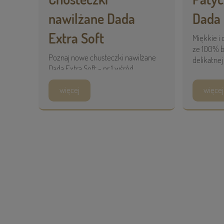
nawilżane Dada
Dada 
Extra Soft
Miękkie i
ze 100% b
Poznaj nowe chusteczki nawilżane
delikatnej
Dada Extra Soft - nr 1 wśród
chusteczek nawilżanych*. ...
więcej
więcej