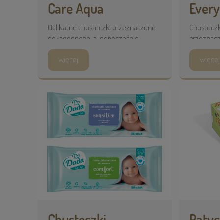
Care Aqua
Ever
Delikatne chusteczki przeznaczone
Chusteczk
do łagodnego, a jednocześnie
przeznacz
skutecznego oczyszczania skóry
pielęgnacji
więcej
więcej
dzieci i niemowląt, nie ...
Chusteczki
Patyc