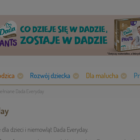
odzica
Rozwój dziecka
Dla malucha
Pr
wełniane Dada Everyday
day
dla dzieci i niemowląt Dada Everyday.