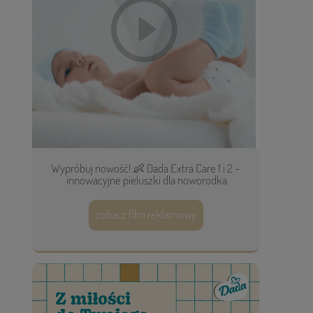
Wypróbuj nowość! 👶 Dada Extra Care 1 i 2 –
innowacyjne pieluszki dla noworodka
zobacz film reklamowy