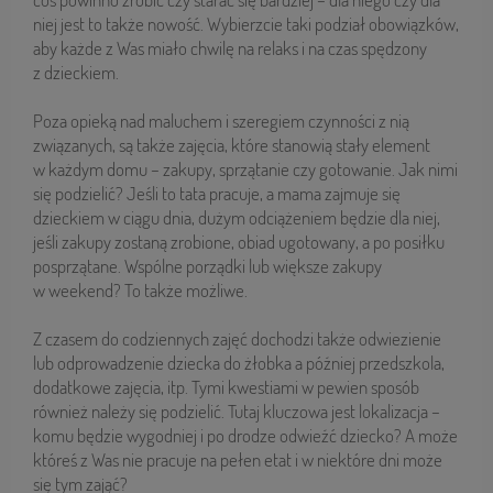
niej jest to także nowość. Wybierzcie taki podział obowiązków,
aby każde z Was miało chwilę na relaks i na czas spędzony
z dzieckiem.
Poza opieką nad maluchem i szeregiem czynności z nią
związanych, są także zajęcia, które stanowią stały element
w każdym domu – zakupy, sprzątanie czy gotowanie. Jak nimi
się podzielić? Jeśli to tata pracuje, a mama zajmuje się
dzieckiem w ciągu dnia, dużym odciążeniem będzie dla niej,
jeśli zakupy zostaną zrobione, obiad ugotowany, a po posiłku
posprzątane. Wspólne porządki lub większe zakupy
w weekend? To także możliwe.
Z czasem do codziennych zajęć dochodzi także odwiezienie
lub odprowadzenie dziecka do żłobka a później przedszkola,
dodatkowe zajęcia, itp. Tymi kwestiami w pewien sposób
również należy się podzielić. Tutaj kluczowa jest lokalizacja –
komu będzie wygodniej i po drodze odwieźć dziecko? A może
któreś z Was nie pracuje na pełen etat i w niektóre dni może
się tym zająć?