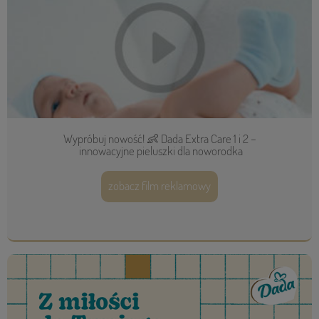
Wypróbuj nowość! 👶 Dada Extra Care 1 i 2 –
innowacyjne pieluszki dla noworodka
zobacz film reklamowy