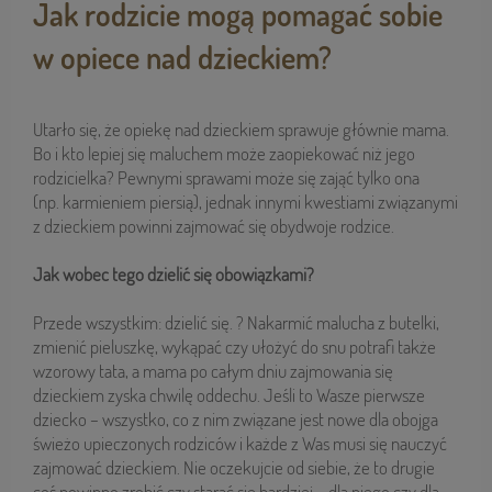
Jak rodzicie mogą pomagać sobie
w opiece nad dzieckiem?
Utarło się, że opiekę nad dzieckiem sprawuje głównie mama.
Bo i kto lepiej się maluchem może zaopiekować niż jego
rodzicielka? Pewnymi sprawami może się zająć tylko ona
(np. karmieniem piersią), jednak innymi kwestiami związanymi
z dzieckiem powinni zajmować się obydwoje rodzice.
Jak wobec tego dzielić się obowiązkami?
Przede wszystkim: dzielić się. ? Nakarmić malucha z butelki,
zmienić pieluszkę, wykąpać czy ułożyć do snu potrafi także
wzorowy tata, a mama po całym dniu zajmowania się
dzieckiem zyska chwilę oddechu. Jeśli to Wasze pierwsze
dziecko – wszystko, co z nim związane jest nowe dla obojga
świeżo upieczonych rodziców i każde z Was musi się nauczyć
zajmować dzieckiem. Nie oczekujcie od siebie, że to drugie
coś powinno zrobić czy starać się bardziej – dla niego czy dla