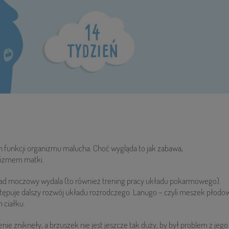
ch funkcji organizmu malucha. Choć wygląda to jak zabawa,
anizmem matki.
ład moczowy wydala (to również trening pracy układu pokarmowego).
tępuje dalszy rozwój układu rozrodczego. Lanugo – czyli meszek płodo
m ciałku.
nie zniknęły, a brzuszek nie jest jeszcze tak duży, by był problem z jego