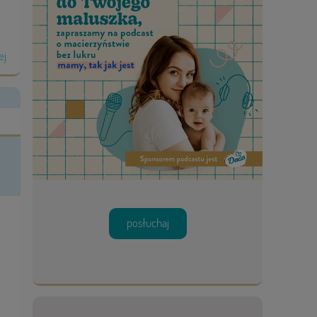
ej
posłuchaj