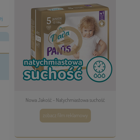
ej
Nowa Jakość - Natychmiastowa suchość
zobacz film reklamowy