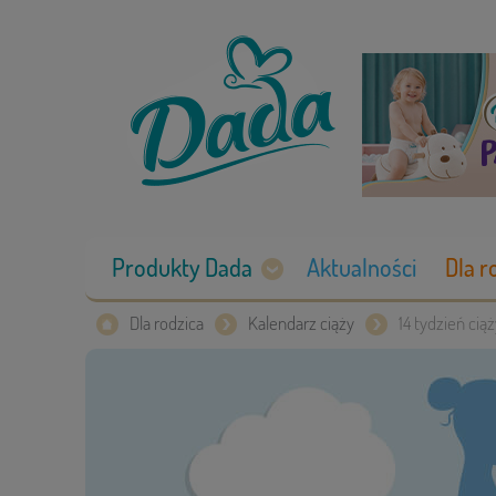
Produkty Dada
Aktualności
Dla r
Dla rodzica
Kalendarz ciąży
14 tydzień cią