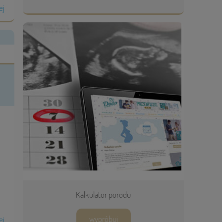
ej
Kalkulator porodu
wypróbuj
ej