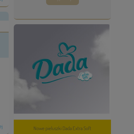
ej
Nowe pieluszki Dada Extra Soft