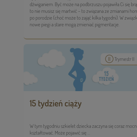
dźwiganiem. Być może na podbrzuszu pojawiła Ci się brą
to nie musisz się martwić – to związana ze zmianami hormo
po porodzie (choć może to zająć kilka tygodni). W zwią
nowe piegi a stare mogą zmieniać pigmentacje.
Trymestr II
15 tydzień ciąży
W tym tygodniu szkielet dziecka zaczyna się coraz mocn
kształtować. Może pojawić się ...