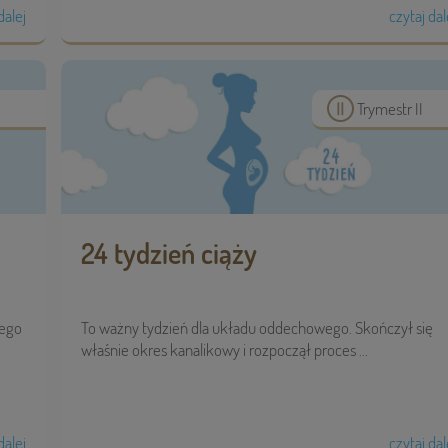
dalej
czytaj dal
Trymestr II
24 tydzień ciąży
żego
To ważny tydzień dla układu oddechowego. Skończył się
właśnie okres kanalikowy i rozpoczął proces ...
dalej
czytaj dal