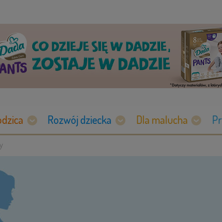
odzica
Rozwój dziecka
Dla malucha
Pr
ży