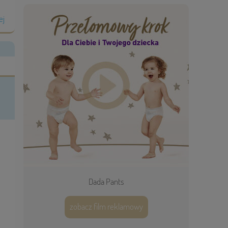
ej
Dada Pants
zobacz film reklamowy