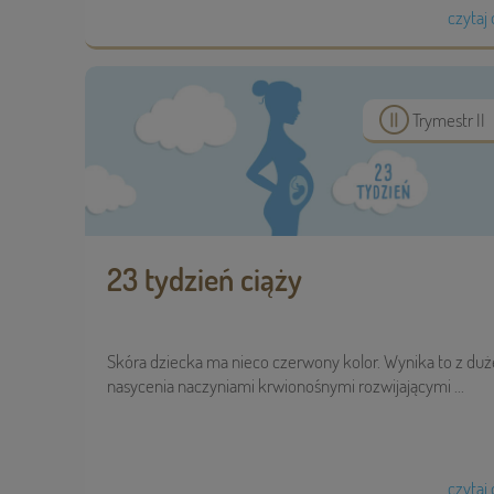
czytaj 
Trymestr II
23 tydzień ciąży
Skóra dziecka ma nieco czerwony kolor. Wynika to z du
nasycenia naczyniami krwionośnymi rozwijającymi ...
czytaj 