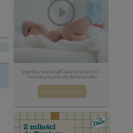
Wypróbuj nowość! 👶 Dada Extra Care 1 i 2 –
innowacyjne pieluszki dla noworodka
zobacz film reklamowy