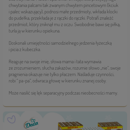
chwytania palcami tak zwanym chwytem pincetowym (kciuk
i palec wskazujący), podnosi małe przedmioty, wkłada klocki
do pudełka, przekłada je z rączki do rączki. Potrafi znaleźć
przedmiot, który zniknął mu z oczu. Swobodnie bawi się piłką,
turla ją w kierunku opiekuna.
Doskonali umiejętności samodzielnego jedzenia łyżeczką
i picia z kubeczka.
Reaguje na swoje imię, słowa mama i tata wymawia
ze zrozumieniem, słucha zakazów, rozumie słowo „nie”, swoje
pragnienia okazuje nie tylko płaczem. Naśladuje czynności,
robi ” pa-pa”, odwraca głowę w kierunku znanej osoby.
Może nasilić się lęk separacyjny podczas nieobecności mamy.