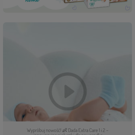
Wypróbuj nowość! 👶 Dada Extra Care 1 i 2 –