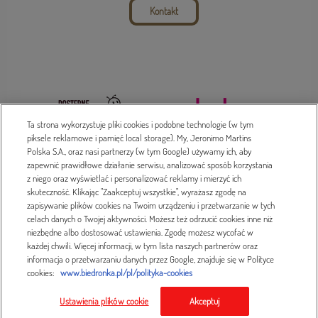
Kontakt
Ta strona wykorzystuje pliki cookies i podobne technologie (w tym
piksele reklamowe i pamięć local storage). My, Jeronimo Martins
Polska S.A., oraz nasi partnerzy (w tym Google) używamy ich, aby
zapewnić prawidłowe działanie serwisu, analizować sposób korzystania
z niego oraz wyświetlać i personalizować reklamy i mierzyć ich
Dada 2016-2023 © Treść serwisu prawnie chroniona
skuteczność. Klikając "Zaakceptuj wszystkie", wyrażasz zgodę na
zapisywanie plików cookies na Twoim urządzeniu i przetwarzanie w tych
Polityka prywatności
celach danych o Twojej aktywności. Możesz też odrzucić cookies inne niż
niezbędne albo dostosować ustawienia. Zgodę możesz wycofać w
Projekt i wykonanie
każdej chwili. Więcej informacji, w tym lista naszych partnerów oraz
informacja o przetwarzaniu danych przez Google, znajduje się w Polityce
cookies:
www.biedronka.pl/pl/polityka-cookies
Ustawienia plików cookie
Akceptuj