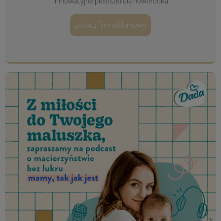
innowacyjne pieluszki dla noworodka
zobacz film reklamowy