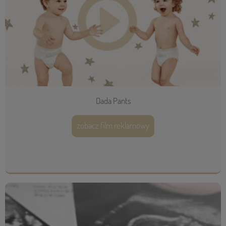
Dada Pants
zobacz film reklamowy