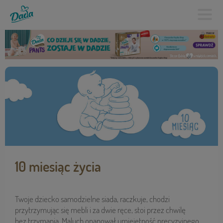
10 miesiąc życia
Twoje dziecko samodzielne siada, raczkuje, chodzi
przytrzymując się mebli i za dwie ręce, stoi przez chwilę
bez trzymania. Maluch opanował umiejętność precyzyjnego