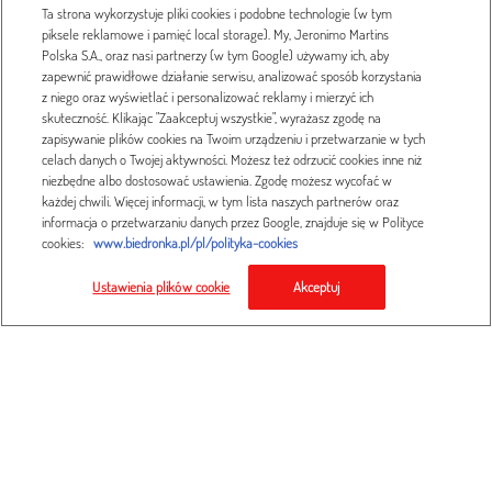
Ta strona wykorzystuje pliki cookies i podobne technologie (w tym
piksele reklamowe i pamięć local storage). My, Jeronimo Martins
Polska S.A., oraz nasi partnerzy (w tym Google) używamy ich, aby
zapewnić prawidłowe działanie serwisu, analizować sposób korzystania
z niego oraz wyświetlać i personalizować reklamy i mierzyć ich
skuteczność. Klikając "Zaakceptuj wszystkie", wyrażasz zgodę na
zapisywanie plików cookies na Twoim urządzeniu i przetwarzanie w tych
celach danych o Twojej aktywności. Możesz też odrzucić cookies inne niż
niezbędne albo dostosować ustawienia. Zgodę możesz wycofać w
każdej chwili. Więcej informacji, w tym lista naszych partnerów oraz
informacja o przetwarzaniu danych przez Google, znajduje się w Polityce
cookies:
www.biedronka.pl/pl/polityka-cookies
Kalkulator porodu
Ustawienia plików cookie
Akceptuj
wypróbuj