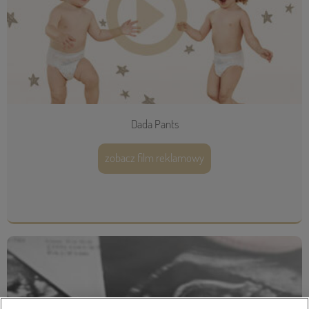
Dada Pants
zobacz film reklamowy