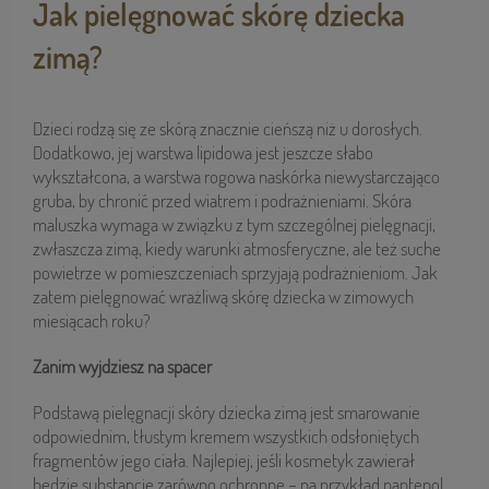
Jak pielęgnować skórę dziecka
zimą?
Dzieci rodzą się ze skórą znacznie cieńszą niż u dorosłych.
Dodatkowo, jej warstwa lipidowa jest jeszcze słabo
wykształcona, a warstwa rogowa naskórka niewystarczająco
gruba, by chronić przed wiatrem i podrażnieniami. Skóra
maluszka wymaga w związku z tym szczególnej pielęgnacji,
zwłaszcza zimą, kiedy warunki atmosferyczne, ale też suche
powietrze w pomieszczeniach sprzyjają podrażnieniom. Jak
zatem pielęgnować wrażliwą skórę dziecka w zimowych
miesiącach roku?
Zanim wyjdziesz na spacer
Podstawą pielęgnacji skóry dziecka zimą jest smarowanie
odpowiednim, tłustym kremem wszystkich odsłoniętych
fragmentów jego ciała. Najlepiej, jeśli kosmetyk zawierał
będzie substancje zarówno ochronne – na przykład pantenol,