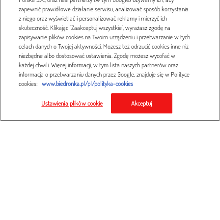
zapewnić prawidłowe działanie serwisu, analizować sposób korzystania
z niego oraz wyświetlać i personalizować reklamy i mierzyć ich
skuteczność. Klikając "Zaakceptuj wszystkie", wyrażasz zgodę na
zapisywanie plików cookies na Twoim urządzeniu i przetwarzanie w tych
posłuchaj
celach danych o Twojej aktywności. Możesz też odrzucić cookies inne niż
niezbędne albo dostosować ustawienia. Zgodę możesz wycofać w
każdej chwili. Więcej informacji, w tym lista naszych partnerów oraz
informacja o przetwarzaniu danych przez Google, znajduje się w Polityce
cookies:
www.biedronka.pl/pl/polityka-cookies
Ustawienia plików cookie
Akceptuj