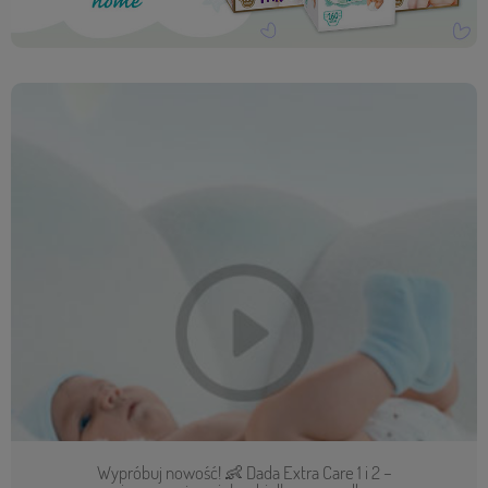
Wypróbuj nowość! 👶 Dada Extra Care 1 i 2 –