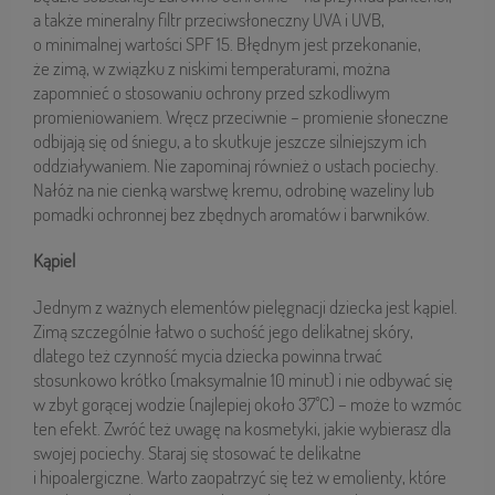
a także mineralny filtr przeciwsłoneczny UVA i UVB,
o minimalnej wartości SPF 15. Błędnym jest przekonanie,
że zimą, w związku z niskimi temperaturami, można
zapomnieć o stosowaniu ochrony przed szkodliwym
promieniowaniem. Wręcz przeciwnie – promienie słoneczne
odbijają się od śniegu, a to skutkuje jeszcze silniejszym ich
oddziaływaniem. Nie zapominaj również o ustach pociechy.
Nałóż na nie cienką warstwę kremu, odrobinę wazeliny lub
pomadki ochronnej bez zbędnych aromatów i barwników.
Kąpiel
Jednym z ważnych elementów pielęgnacji dziecka jest kąpiel.
Zimą szczególnie łatwo o suchość jego delikatnej skóry,
dlatego też czynność mycia dziecka powinna trwać
stosunkowo krótko (maksymalnie 10 minut) i nie odbywać się
w zbyt gorącej wodzie (najlepiej około 37˚C) – może to wzmóc
ten efekt. Zwróć też uwagę na kosmetyki, jakie wybierasz dla
swojej pociechy. Staraj się stosować te delikatne
i hipoalergiczne. Warto zaopatrzyć się też w emolienty, które