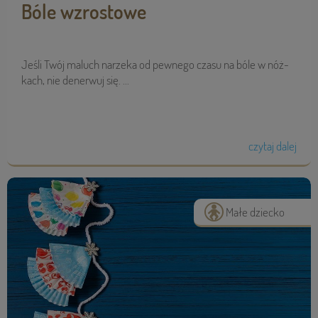
Bóle wzrostowe
Jeśli Twój maluch narzeka od pew­nego czasu na bóle w nóż­
kach, nie dener­wuj się. ...
czytaj dalej
Małe dziecko