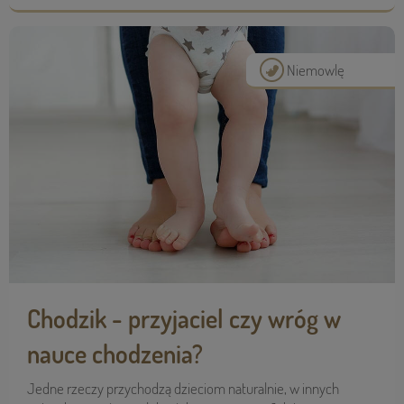
Niemowlę
Chodzik - przyjaciel czy wróg w
nauce chodzenia?
Jedne rze­czy przy­cho­dzą dzie­ciom natu­ral­nie, w innych