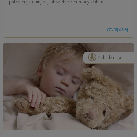
potrze­bują mniej­szej lub więk­szej pomocy. Jak to ...
czytaj dalej
Małe dziecko