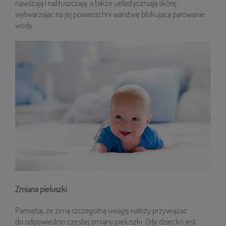
nawilżają i natłuszczają, a także uelastyczniają skórę,
wytwarzając na jej powierzchni warstwę blokującą parowanie
wody.
Zmiana pieluszki
Pamiętaj, że zimą szczególną uwagę należy przywiązać
do odpowiednio częstej zmiany pieluszki. Gdy dziecko jest