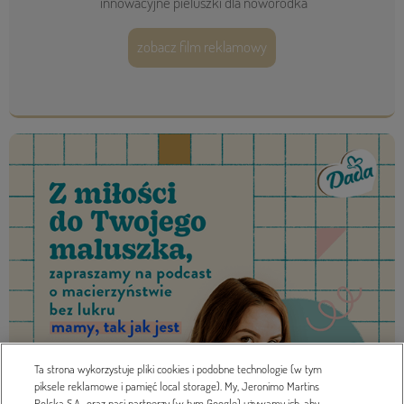
innowacyjne pieluszki dla noworodka
zobacz film reklamowy
Ta strona wykorzystuje pliki cookies i podobne technologie (w tym
piksele reklamowe i pamięć local storage). My, Jeronimo Martins
Polska S.A., oraz nasi partnerzy (w tym Google) używamy ich, aby