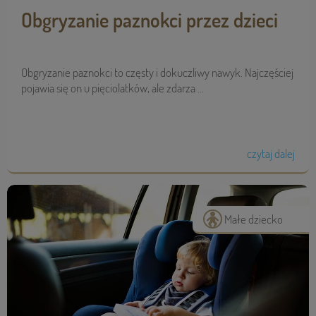
Obgryzanie paznokci przez dzieci
Obgryzanie paznokci to częsty i dokuczliwy nawyk. Najczęściej
pojawia się on u pięciolatków, ale zdarza ...
czytaj dalej
Małe dziecko