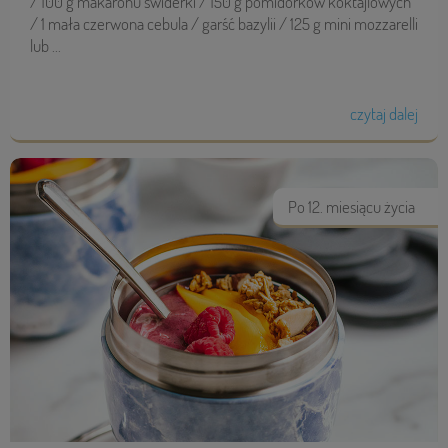
/ 100 g makaronu świderki / 150 g pomidorków koktajlowych
/ 1 mała czerwona cebula / garść bazylii / 125 g mini mozzarelli
lub ...
czytaj dalej
Po 12. miesiącu życia