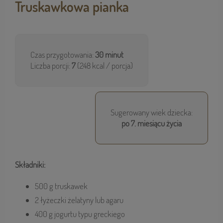
Truskawkowa pianka
Czas przygotowania:
30 minut
Liczba porcji:
7
(248 kcal / porcja)
Sugerowany wiek dziecka:
po 7. miesiącu życia
Składniki:
500 g truskawek
2 łyżeczki żelatyny lub agaru
400 g jogurtu typu greckiego