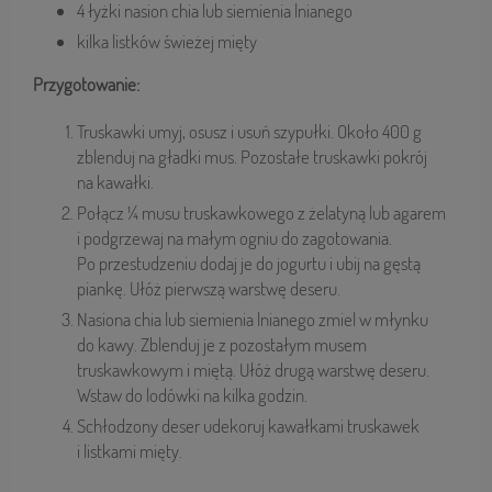
4 łyżki nasion chia lub siemienia lnianego
kilka listków świeżej mięty
Przygotowanie:
Truskawki umyj, osusz i usuń szypułki. Około 400 g
zblenduj na gładki mus. Pozostałe truskawki pokrój
na kawałki.
Połącz ¼ musu truskawkowego z żelatyną lub agarem
i podgrzewaj na małym ogniu do zagotowania.
Po przestudzeniu dodaj je do jogurtu i ubij na gęstą
piankę. Ułóż pierwszą warstwę deseru.
Nasiona chia lub siemienia lnianego zmiel w młynku
do kawy. Zblenduj je z pozostałym musem
truskawkowym i miętą. Ułóż drugą warstwę deseru.
Wstaw do lodówki na kilka godzin.
Schłodzony deser udekoruj kawałkami truskawek
i listkami mięty.