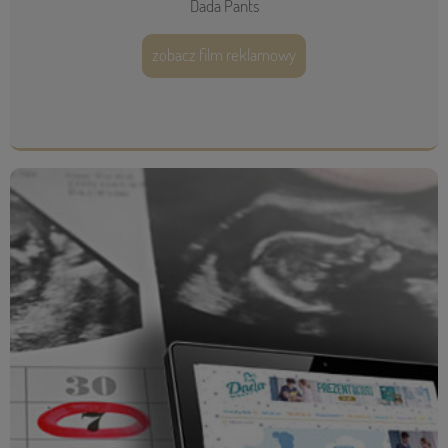
Dada Pants
zobacz film reklamowy