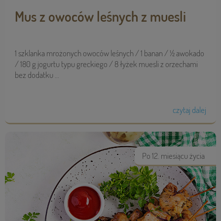
Mus z owoców leśnych z muesli
1 szklanka mrożonych owoców leśnych / 1 banan / ½ awokado
/ 180 g jogurtu typu greckiego / 8 łyżek muesli z orzechami
bez dodatku ...
czytaj dalej
Po 12. miesiącu życia