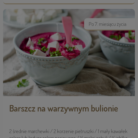
Po 7. miesiącu życia
Barszcz na warzywnym bulionie
2 średnie marchewki / 2 korzenie pietruszki / 1 mały kawałek
selera lub łodyga selera naciowego / ½ małej cebuli / ¼ jabłka