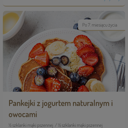
Po 7. miesiącu życia
Pankejki z jogurtem naturalnym i
owocami
½ szklanki mąki pszennej / ½ szklanki mąki pszennej