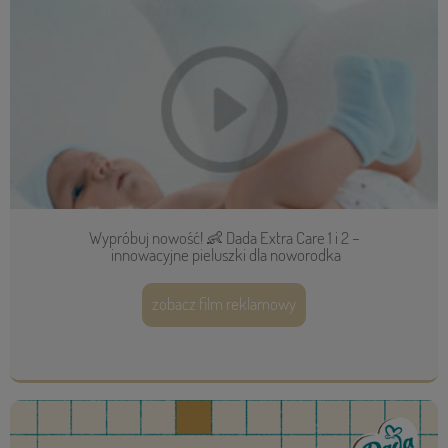
Wypróbuj nowość! 👶 Dada Extra Care 1 i 2 –
innowacyjne pieluszki dla noworodka
zobacz film reklamowy