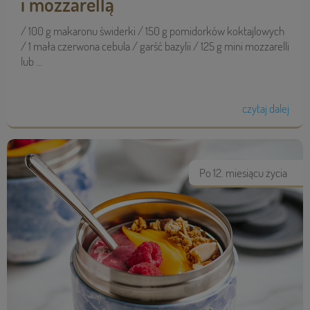
i mozzarellą
/ 100 g makaronu świderki / 150 g pomidorków koktajlowych
/ 1 mała czerwona cebula / garść bazylii / 125 g mini mozzarelli
lub ...
czytaj dalej
Po 12. miesiącu życia