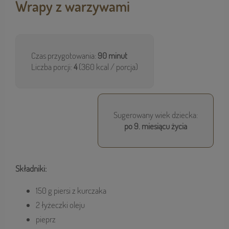
Wrapy z warzywami
Czas przygotowania:
90 minut
Liczba porcji:
4
(360 kcal / porcja)
Sugerowany wiek dziecka:
po 9. miesiącu życia
Składniki:
150 g piersi z kurczaka
2 łyżeczki oleju
pieprz