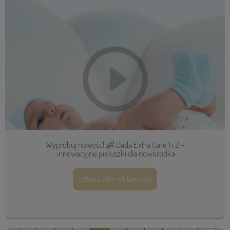
Wypróbuj nowość! 👶 Dada Extra Care 1 i 2 –
innowacyjne pieluszki dla noworodka
zobacz film reklamowy