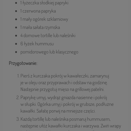
1 łyżeczka słodkiej papryki
1 czerwona papryka
1 mały ogórek szklarniowy
1 mała sałata rzymska
4 domowe tortille lub naleśniki
6 łyżek hummusu
pomidorowego lub klasycznego
Przygotowanie:
Pierś z kurczaka pokrój w kawałeczki, zamarynuj
je w oleju oraz przyprawach i odstaw na godzinę.
Następnie przygotuj mięso na grillowej patelni.
Paprykę umyj, wydrąż gniazda nasienne i pokrój
w słupki. Ogórka umyj i pokrój w grubsze, podłużne
kawałki. Sałatę porwij na mniejsze części.
Każdą tortillę lub naleśnika posmaruj hummusem,
następnie ułóż kawałki kurczaka i warzywa. Zwiń wrapy