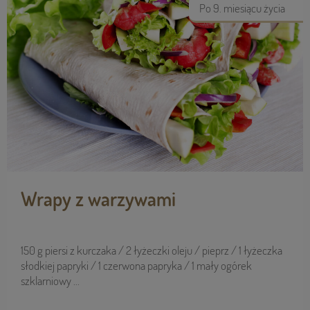
Po 9. miesiącu życia
Wrapy z warzywami
150 g piersi z kurczaka / 2 łyżeczki oleju / pieprz / 1 łyżeczka
słodkiej papryki / 1 czerwona papryka / 1 mały ogórek
szklarniowy ...