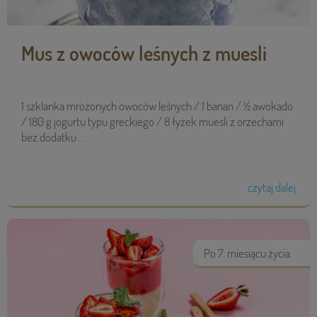
Mus z owoców leśnych z muesli
1 szklanka mrożonych owoców leśnych / 1 banan / ½ awokado
/ 180 g jogurtu typu greckiego / 8 łyżek muesli z orzechami
bez dodatku ...
czytaj dalej
Po 7. miesiącu życia